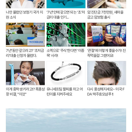
나만 몰랐던 보청기 국가 지
'7년'안에 갚으면 되는 '초'저
암 진단금 7천만원, 새마을
원 소식
금리 대출 인기...
금고 암보험 출시
7년'동안 갚으라고? '초저금
소액으로 '주식'한다면 '이종
'관절'에 이렇게 좋을수가! 진
리'대출 신청자 몰렸다.
목' 사라!
작먹을걸 그랬어요!
이게 중학생 키라고!? 폭풍성
유니세프팀 팔찌를 차고 어
다시 풍성해지세요~ 미국 F
장 비결, "이것"
린이를 지켜주세요
DA 맥주효모샴푸 !!