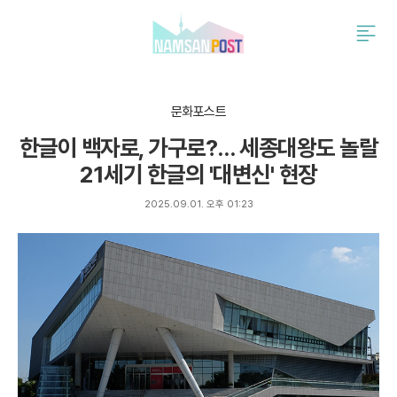
검
주
색
요
서
비
스
문화포스트
메
한글이 백자로, 가구로?… 세종대왕도 놀랄
뉴
펼
21세기 한글의 '대변신' 현장
치
기
2025.09.01. 오후 01:23