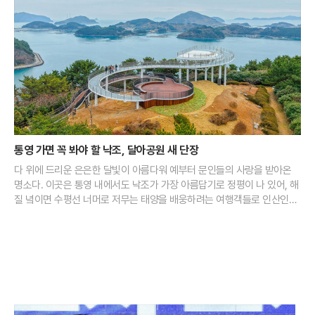
통영 가면 꼭 봐야 할 낙조, 달아공원 새 단장
다 위에 드리운 은은한 달빛이 아름다워 예부터 문인들의 사랑을 받아온
명소다. 이곳은 통영 내에서도 낙조가 가장 아름답기로 정평이 나 있어, 해
질 녘이면 수평선 너머로 저무는 태양을 배웅하려는 여행객들로 인산인해
를 이룬다. 맑은 날 이곳에서 마주하는 일몰은 다도해의 섬들 사이로 붉은
물감을 풀어놓은 듯한 장관을 연출하며 보는 이의 가슴을 뜨겁게 달군다.
최근 달아공원은 국립공원공단과의 협력을 통해 대대적인 새 단장을 마쳤
다. 지난해 말 완료된 전망대 정비 사업은 기존의 시야 방해 요소를 제거하
고 전망 데크의 높이를 상향 조정하는 데 초점을 맞췄다. 덕분에 방문객들
은 사량도와 욕지도 등 남해의 보석 같은 섬들을 가로막는 것 없이 한눈에
담을 수 있게 됐다. 탁 트인 시야 확보로 인해 낙조의 몰입감은 한층 깊어졌