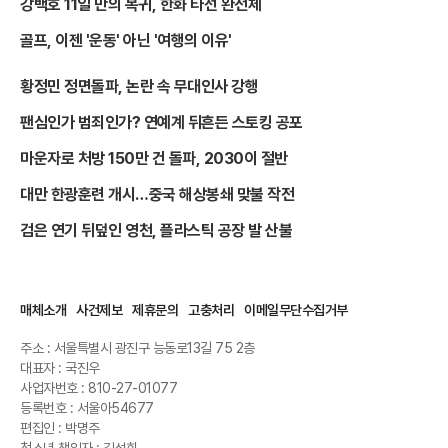
강백호 11일 만의 복귀, 한화 타선 완전체
골프, 이젠 '운동' 아닌 '여행의 이유'
황정민 정면돌파, 논란 속 무대인사 강행
팬심인가 범죄인가? 연예계 뒤흔든 스토킹 공포
마운자로 처방 150만 건 돌파, 2030이 절반
대만 한광훈련 개시…중국 해상봉쇄 맞불 작전
검은 연기 뒤덮인 영천, 플라스틱 공장 발 산불
매체소개
사건제보
제휴문의
고충처리
이메일무단수집거부
주소 : 서울특별시 광진구 능동로13길 75 2층
대표자 : 국진우
사업자번호 : 810-27-01077
등록번호 : 서울아54677
편집인 : 박명주