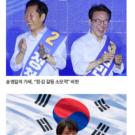
으며, 이는 곧 통영을 찾는 관광객들에게 차별화된 시각적 경험을 제공하
는 핵심 요소로 작용하고 있다.해가 완전히 수평선 아래로 몸을 숨기면 통
영의 중심부인 강구안은 또 다른 매력을 발산하기 시작한다. 낮 동안 활기
넘치던 항구는 밤이 깊어짐에 따라 화려한 빛의 옷으로 갈아입는다. 바다
위에 정박한 거북선과 판옥선은 은은한 조명을 받아 고요하면서도 위엄 있
는 호국의 자태를 뽐낸다. 과거의 역사적 상징물들이 현대적인 조명 예술
과 어우러지며 만들어내는 강구안의 밤 풍경은 통영만이 가진 독특한 서사
를 시각적으로 완성한다.강구안의 야경이 이토록 입체적으로 변모한 데는
통영시의 과감한 투자가 뒷받침되었다. 약 80억 원 규모의 야간 경관 개선
사업을 통해 강구안 일대는 빛의 예술 공간으로 거듭났다. 특히 바다를 가
로지르는 보도교인 ‘강구안 브릿지’는 이번 사업의 백미로 꼽힌다. 럭비공
을 반으로 자른 듯한 유려한 곡선미를 자랑하는 이 다리는 밤마다 무지갯
빛 조명을 내뿜으며 바다 위에 환상적인 빛의 길을 만들어낸다. 다리 위를
송영길의 가세, "정·김 갈등 소모적" 비판
거닐며 감상하는 항구의 야경은 여행자들에게 잊지 못할 낭만을 선사한다.
빛의 개선은 단순히 시각적 즐거움에 그치지 않고 지역 경제에도 활력을
불어넣고 있다. 야간 경관이 화려해지면서 강구안 주변 상권은 밤늦게까지
활기를 띠고 있으며, 체류형 관광객의 비중도 눈에 띄게 증가했다. 통영시
는 이러한 성과를 바탕으로 야간 관광 특화 도시로서의 브랜드를 더욱 공
고히 할 계획이다. 자연이 주는 선물인 낙조와 인간이 빚어낸 빛의 예술인
야경이 조화를 이루며 통영은 명실상부한 '빛의 도시'로 자리매김했다.달아
공원에서 시작된 붉은 감동은 강구안의 화려한 조명으로 이어지며 통영 여
행의 대미를 장식한다. 낮보다 아름다운 밤을 선사하는 통영의 변신은 올