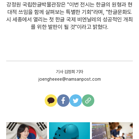
강정원 국립한글박물관장은 "이번 전시는 한글의 원형과 현
대적 쓰임을 함께 살펴보는 특별한 기회"라며, "한글문화도
시 세종에서 열리는 첫 한글 국제 비엔날레의 성공적인 개최
를 위한 발판이 될 것"이라고 밝혔다.
기사 김정희 기자
joengheeee@namsanpost.com
카
페
트
U
카
이
위
R
오
스
터
L
톡
북
복
사