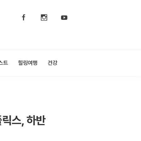
페
인
유
이
스
튜
스
타
브
북
그
램
스트
힐링여행
건강
플릭스, 하반