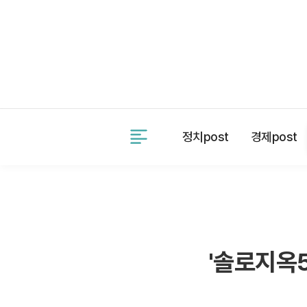
사건제보
제휴문의
정치post
경제post
기
사
홈
'솔로지옥5