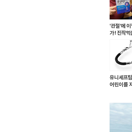
'관절'에 
가! 진작먹
유니세프팀
어린이를 