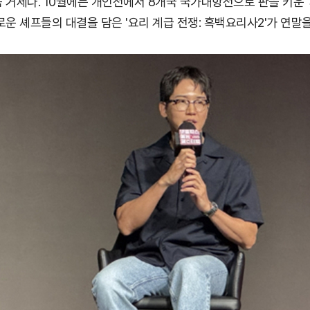
거세다. 10월에는 개인전에서 8개국 국가대항전으로 판을 키운 '피
운 셰프들의 대결을 담은 '요리 계급 전쟁: 흑백요리사2'가 연말