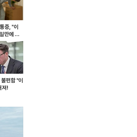
증, "이
4일만에 완
 불편함 "이
해져!