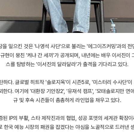
장을 일으킨 것은 '나영석 사단'으로 불리는 '에그이즈커밍'과의 전면
 규현이 뭉친 '케냐 간 세끼'가 공개되며, 내년에는 배우 이서진이 그
스를 탐방하는 '이서진의 달라달라'가 출격을 기다리고 있다.
탄하다. 글로벌 히트작 '솔로지옥'이 시즌5로, '미스터리 수사단'이
한다. 여기에 '대환장 기안장2', '유재석 캠프', '모태솔로지만 연애
규 및 후속 시즌들이 촘촘하게 라인업을 채우고 있다.
된 IP의 부활, 스타 제작진과의 협업, 성공 포맷의 세계관 확장이
로 한국 예능 시장의 패권을 잡겠다는 야심을 노골적으로 드러낸 셈