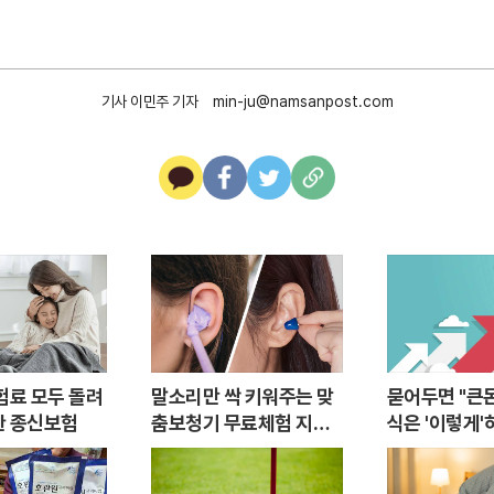
기사 이민주 기자
min-ju@namsanpost.com
카
페
트
U
카
이
위
R
오
스
터
L
톡
북
복
사
험료 모두 돌려
말소리만 싹 키워주는 맞
묻어두면 "큰
한 종신보험
춤보청기 무료체험 지원
식은 '이렇게'
자모집