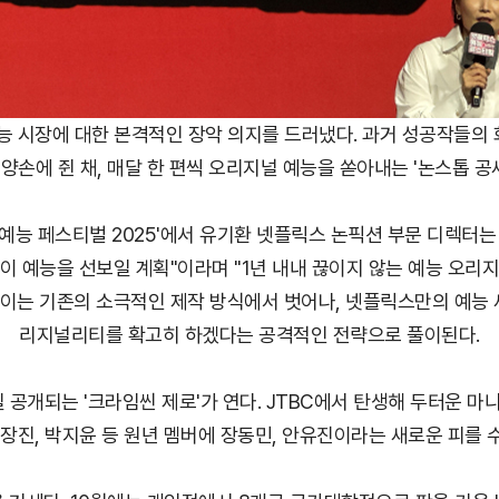
 시장에 대한 본격적인 장악 의지를 드러냈다. 과거 성공작들의 
양손에 쥔 채, 매달 한 편씩 오리지널 예능을 쏟아내는 '논스톱 공
스 예능 페스티벌 2025'에서 유기환 넷플릭스 논픽션 부문 디렉터는
이 예능을 선보일 계획"이라며 "1년 내내 끊이지 않는 예능 오리
 이는 기존의 소극적인 제작 방식에서 벗어나, 넷플릭스만의 예능
리지널리티를 확고히 하겠다는 공격적인 전략으로 풀이된다.
일 공개되는 '크라임씬 제로'가 연다. JTBC에서 탄생해 두터운 마
 장진, 박지윤 등 원년 멤버에 장동민, 안유진이라는 새로운 피를 