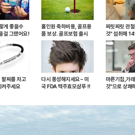
이렇게 좋을수
홀인원 축하비용, 골프용
찌릿찌릿 관절통
을걸 그랬어요!
품 보상. 골프보험 출시
것" 섭취해 1
화
 팔찌를 차고
다시 풍성해지세요~ 미
마른기침,가래
지켜주세요
국 FDA 맥주효모샴푸 !!
것"으로 상쾌