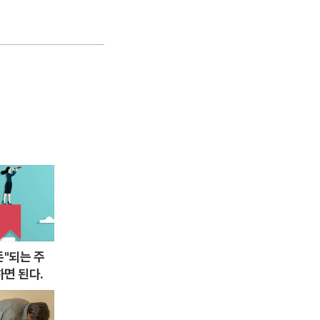
돈"되는 주
하면 된다.