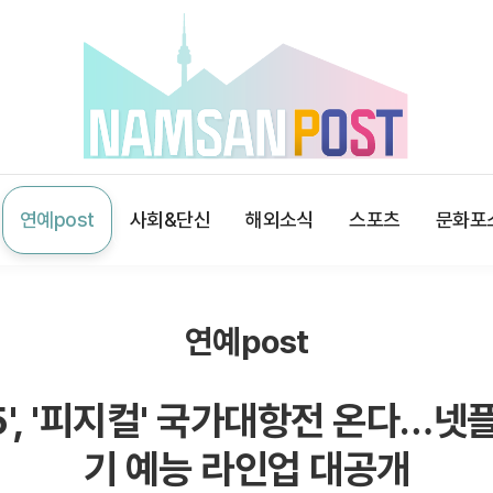
연예post
사회&단신
해외소식
스포츠
문화포
연예post
', '피지컬' 국가대항전 온다…넷
기 예능 라인업 대공개