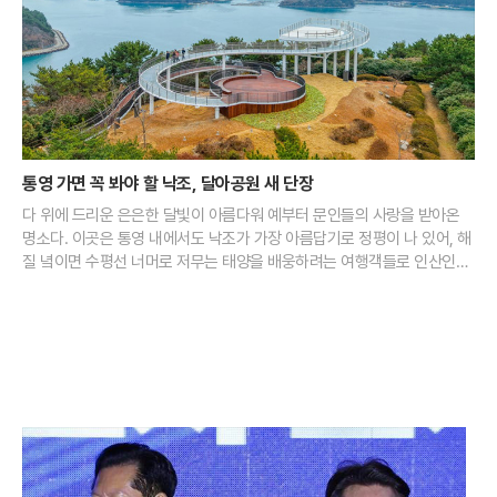
통영 가면 꼭 봐야 할 낙조, 달아공원 새 단장
다 위에 드리운 은은한 달빛이 아름다워 예부터 문인들의 사랑을 받아온
명소다. 이곳은 통영 내에서도 낙조가 가장 아름답기로 정평이 나 있어, 해
질 녘이면 수평선 너머로 저무는 태양을 배웅하려는 여행객들로 인산인해
를 이룬다. 맑은 날 이곳에서 마주하는 일몰은 다도해의 섬들 사이로 붉은
물감을 풀어놓은 듯한 장관을 연출하며 보는 이의 가슴을 뜨겁게 달군다.
최근 달아공원은 국립공원공단과의 협력을 통해 대대적인 새 단장을 마쳤
다. 지난해 말 완료된 전망대 정비 사업은 기존의 시야 방해 요소를 제거하
고 전망 데크의 높이를 상향 조정하는 데 초점을 맞췄다. 덕분에 방문객들
은 사량도와 욕지도 등 남해의 보석 같은 섬들을 가로막는 것 없이 한눈에
담을 수 있게 됐다. 탁 트인 시야 확보로 인해 낙조의 몰입감은 한층 깊어졌
으며, 이는 곧 통영을 찾는 관광객들에게 차별화된 시각적 경험을 제공하
는 핵심 요소로 작용하고 있다.해가 완전히 수평선 아래로 몸을 숨기면 통
영의 중심부인 강구안은 또 다른 매력을 발산하기 시작한다. 낮 동안 활기