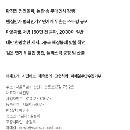
황정민 정면돌파, 논란 속 무대인사 강행
팬심인가 범죄인가? 연예계 뒤흔든 스토킹 공포
마운자로 처방 150만 건 돌파, 2030이 절반
대만 한광훈련 개시…중국 해상봉쇄 맞불 작전
검은 연기 뒤덮인 영천, 플라스틱 공장 발 산불
매체소개
사건제보
제휴문의
고충처리
이메일무단수집거부
주소 : 서울특별시 광진구 능동로13길 75 2층
대표자 : 국진우
사업자번호 : 810-27-01077
등록번호 : 서울아54677
편집인 : 박명주
청소년 책임자 : 김성희
고충처리인 : 송창우
이메일 : news@namsanpost.com