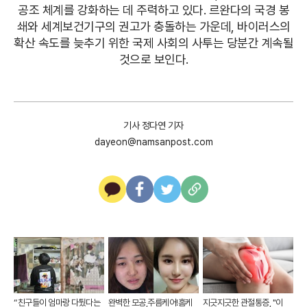
공조 체계를 강화하는 데 주력하고 있다. 르완다의 국경 봉
쇄와 세계보건기구의 권고가 충돌하는 가운데, 바이러스의
확산 속도를 늦추기 위한 국제 사회의 사투는 당분간 계속될
것으로 보인다.
기사 정다연 기자
dayeon@namsanpost.com
카
페
트
U
카
이
위
R
오
스
터
L
톡
북
복
사
“친구들이 엄마랑 다퉜다는
완벽한 모공,주름케어!홈케
지긋지긋한 관절통증, "이