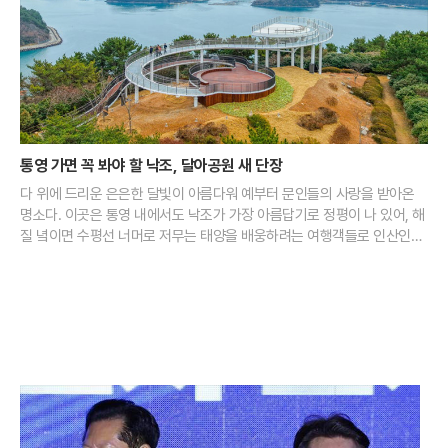
통영 가면 꼭 봐야 할 낙조, 달아공원 새 단장
다 위에 드리운 은은한 달빛이 아름다워 예부터 문인들의 사랑을 받아온
명소다. 이곳은 통영 내에서도 낙조가 가장 아름답기로 정평이 나 있어, 해
질 녘이면 수평선 너머로 저무는 태양을 배웅하려는 여행객들로 인산인해
를 이룬다. 맑은 날 이곳에서 마주하는 일몰은 다도해의 섬들 사이로 붉은
물감을 풀어놓은 듯한 장관을 연출하며 보는 이의 가슴을 뜨겁게 달군다.
최근 달아공원은 국립공원공단과의 협력을 통해 대대적인 새 단장을 마쳤
다. 지난해 말 완료된 전망대 정비 사업은 기존의 시야 방해 요소를 제거하
고 전망 데크의 높이를 상향 조정하는 데 초점을 맞췄다. 덕분에 방문객들
은 사량도와 욕지도 등 남해의 보석 같은 섬들을 가로막는 것 없이 한눈에
담을 수 있게 됐다. 탁 트인 시야 확보로 인해 낙조의 몰입감은 한층 깊어졌
으며, 이는 곧 통영을 찾는 관광객들에게 차별화된 시각적 경험을 제공하
는 핵심 요소로 작용하고 있다.해가 완전히 수평선 아래로 몸을 숨기면 통
영의 중심부인 강구안은 또 다른 매력을 발산하기 시작한다. 낮 동안 활기