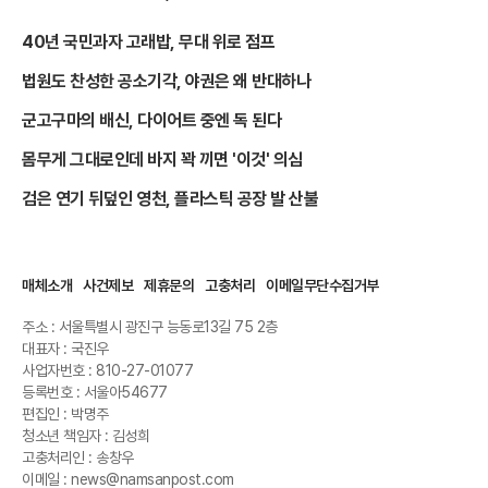
40년 국민과자 고래밥, 무대 위로 점프
법원도 찬성한 공소기각, 야권은 왜 반대하나
군고구마의 배신, 다이어트 중엔 독 된다
몸무게 그대로인데 바지 꽉 끼면 '이것' 의심
검은 연기 뒤덮인 영천, 플라스틱 공장 발 산불
매체소개
사건제보
제휴문의
고충처리
이메일무단수집거부
주소 : 서울특별시 광진구 능동로13길 75 2층
대표자 : 국진우
사업자번호 : 810-27-01077
등록번호 : 서울아54677
편집인 : 박명주
청소년 책임자 : 김성희
고충처리인 : 송창우
이메일 : news@namsanpost.com