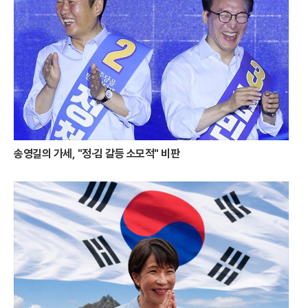
넘치던 항구는 밤이 깊어짐에 따라 화려한 빛의 옷으로 갈아입는다. 바다
위에 정박한 거북선과 판옥선은 은은한 조명을 받아 고요하면서도 위엄 있
는 호국의 자태를 뽐낸다. 과거의 역사적 상징물들이 현대적인 조명 예술
과 어우러지며 만들어내는 강구안의 밤 풍경은 통영만이 가진 독특한 서사
를 시각적으로 완성한다.강구안의 야경이 이토록 입체적으로 변모한 데는
통영시의 과감한 투자가 뒷받침되었다. 약 80억 원 규모의 야간 경관 개선
사업을 통해 강구안 일대는 빛의 예술 공간으로 거듭났다. 특히 바다를 가
로지르는 보도교인 ‘강구안 브릿지’는 이번 사업의 백미로 꼽힌다. 럭비공
을 반으로 자른 듯한 유려한 곡선미를 자랑하는 이 다리는 밤마다 무지갯
빛 조명을 내뿜으며 바다 위에 환상적인 빛의 길을 만들어낸다. 다리 위를
송영길의 가세, "정·김 갈등 소모적" 비판
거닐며 감상하는 항구의 야경은 여행자들에게 잊지 못할 낭만을 선사한다.
빛의 개선은 단순히 시각적 즐거움에 그치지 않고 지역 경제에도 활력을
불어넣고 있다. 야간 경관이 화려해지면서 강구안 주변 상권은 밤늦게까지
활기를 띠고 있으며, 체류형 관광객의 비중도 눈에 띄게 증가했다. 통영시
는 이러한 성과를 바탕으로 야간 관광 특화 도시로서의 브랜드를 더욱 공
고히 할 계획이다. 자연이 주는 선물인 낙조와 인간이 빚어낸 빛의 예술인
야경이 조화를 이루며 통영은 명실상부한 '빛의 도시'로 자리매김했다.달아
공원에서 시작된 붉은 감동은 강구안의 화려한 조명으로 이어지며 통영 여
행의 대미를 장식한다. 낮보다 아름다운 밤을 선사하는 통영의 변신은 올
여름 휴가객들에게 완벽한 힐링의 시간을 제공하고 있다. 붉게 물든 바다
와 무지갯빛 항구를 동시에 만끽할 수 있는 통영의 빛의 이중주는, 일상을