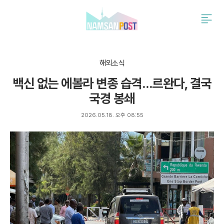
검
주
색
요
서
비
스
해외소식
메
백신 없는 에볼라 변종 습격…르완다, 결국
뉴
펼
국경 봉쇄
치
기
2026.05.18. 오후 08:55