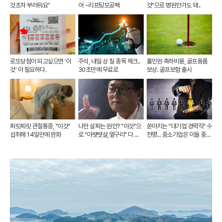
것조차 부러워요”
어 ~리프팅모공팩
것"으로 병원안가도 돼..
로또당첨이 되고싶으면 '이
주식, 내일 상 칠 종목 체크..
홀인원 축하비용, 골프용품
것' 이 필요하다.
30초만에 무료로
보상. 골프보험 출시
찌릿찌릿 관절통증, "이것"
나만 살찌는 원인? "이것"으
쏟아지는 "대기업 경력직" 수
섭취해 14일만에 완화
로 "아랫뱃살,옆구리" 다 빠
천명... 중소기업은 이들 중
진다!
고르면 돼