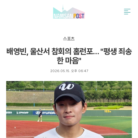
검
주
색
요
서
비
스
스포츠
메
배영빈, 울산서 참회의 홈런포… "평생 죄송
뉴
펼
한 마음"
치
기
2026.05.15. 오후 06:47