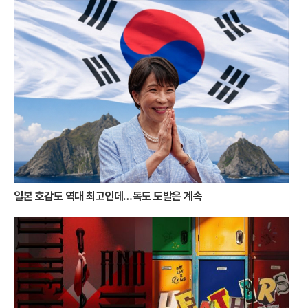
불어넣고 있다. 야간 경관이 화려해지면서 강구안 주변 상권은 밤늦게까지
활기를 띠고 있으며, 체류형 관광객의 비중도 눈에 띄게 증가했다. 통영시
는 이러한 성과를 바탕으로 야간 관광 특화 도시로서의 브랜드를 더욱 공
고히 할 계획이다. 자연이 주는 선물인 낙조와 인간이 빚어낸 빛의 예술인
야경이 조화를 이루며 통영은 명실상부한 '빛의 도시'로 자리매김했다.달아
공원에서 시작된 붉은 감동은 강구안의 화려한 조명으로 이어지며 통영 여
행의 대미를 장식한다. 낮보다 아름다운 밤을 선사하는 통영의 변신은 올
여름 휴가객들에게 완벽한 힐링의 시간을 제공하고 있다. 붉게 물든 바다
와 무지갯빛 항구를 동시에 만끽할 수 있는 통영의 빛의 이중주는, 일상을
떠나온 이들에게 가장 화려하고도 따뜻한 위로가 되어줄 것이다.
일본 호감도 역대 최고인데…독도 도발은 계속