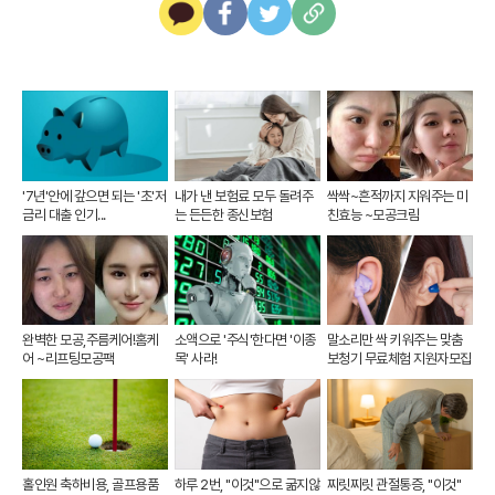
카
페
트
U
카
이
위
R
오
스
터
L
톡
북
복
사
'7년'안에 갚으면 되는 '초'저
내가 낸 보험료 모두 돌려주
싹싹~흔적까지 지워주는 미
금리 대출 인기...
는 든든한 종신보험
친효능 ~모공크림
완벽한 모공,주름케어!홈케
소액으로 '주식'한다면 '이종
말소리만 싹 키워주는 맞춤
어 ~리프팅모공팩
목' 사라!
보청기 무료체험 지원자모집
홀인원 축하비용, 골프용품
하루 2번, "이것"으로 굶지않
찌릿찌릿 관절통증, "이것"