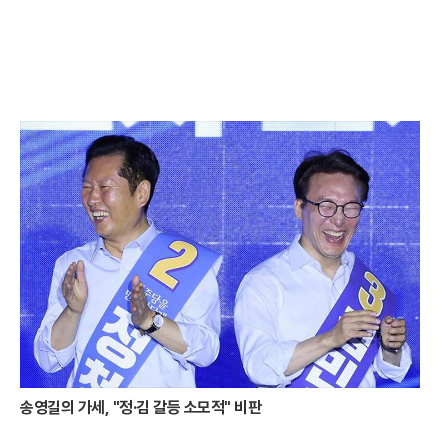
물감을 풀어놓은 듯한 장관을 연출하며 보는 이의 가슴을 뜨겁게 달군다.
최근 달아공원은 국립공원공단과의 협력을 통해 대대적인 새 단장을 마쳤
다. 지난해 말 완료된 전망대 정비 사업은 기존의 시야 방해 요소를 제거하
고 전망 데크의 높이를 상향 조정하는 데 초점을 맞췄다. 덕분에 방문객들
은 사량도와 욕지도 등 남해의 보석 같은 섬들을 가로막는 것 없이 한눈에
담을 수 있게 됐다. 탁 트인 시야 확보로 인해 낙조의 몰입감은 한층 깊어졌
으며, 이는 곧 통영을 찾는 관광객들에게 차별화된 시각적 경험을 제공하
는 핵심 요소로 작용하고 있다.해가 완전히 수평선 아래로 몸을 숨기면 통
영의 중심부인 강구안은 또 다른 매력을 발산하기 시작한다. 낮 동안 활기
넘치던 항구는 밤이 깊어짐에 따라 화려한 빛의 옷으로 갈아입는다. 바다
위에 정박한 거북선과 판옥선은 은은한 조명을 받아 고요하면서도 위엄 있
는 호국의 자태를 뽐낸다. 과거의 역사적 상징물들이 현대적인 조명 예술
과 어우러지며 만들어내는 강구안의 밤 풍경은 통영만이 가진 독특한 서사
를 시각적으로 완성한다.강구안의 야경이 이토록 입체적으로 변모한 데는
통영시의 과감한 투자가 뒷받침되었다. 약 80억 원 규모의 야간 경관 개선
사업을 통해 강구안 일대는 빛의 예술 공간으로 거듭났다. 특히 바다를 가
로지르는 보도교인 ‘강구안 브릿지’는 이번 사업의 백미로 꼽힌다. 럭비공
을 반으로 자른 듯한 유려한 곡선미를 자랑하는 이 다리는 밤마다 무지갯
빛 조명을 내뿜으며 바다 위에 환상적인 빛의 길을 만들어낸다. 다리 위를
송영길의 가세, "정·김 갈등 소모적" 비판
거닐며 감상하는 항구의 야경은 여행자들에게 잊지 못할 낭만을 선사한다.
빛의 개선은 단순히 시각적 즐거움에 그치지 않고 지역 경제에도 활력을