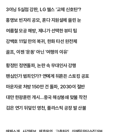
3이닝 5실점 강판, LG 웰스 '교체 신호탄'?
홍명보 빈자리 공모, 혼다 지원설에 쏠린 눈
여름철 모공 해방, 제니가 선택한 뷰티 팁
강백호 11일 만의 복귀, 한화 타선 완전체
골프, 이젠 '운동' 아닌 '여행의 이유'
황정민 정면돌파, 논란 속 무대인사 강행
팬심인가 범죄인가? 연예계 뒤흔든 스토킹 공포
마운자로 처방 150만 건 돌파, 2030이 절반
대만 한광훈련 개시…중국 해상봉쇄 맞불 작전
검은 연기 뒤덮인 영천, 플라스틱 공장 발 산불
매체소개
사건제보
제휴문의
고충처리
이메일무단수집거부