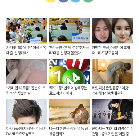
카
페
트
U
카
이
위
R
오
스
터
L
톡
북
복
사
가계빚 '500만원' 이상은 '이
7년'동안 갚으라고? '초저금
완벽한 모공,주름케어!홈케
대출' 신청해라!
리'대출 신청자 몰렸다.
어 ~리프팅모공팩
"기미,잡티,주름" 잡는 이 크
'로또 1등' 번호 예상해주는
찌릿찌릿 관절통증, "이것"
림 딱 하루2번 발라
로또계산기 화제!
섭취해 14일만에 완화
다시 풍성해지세요~ 미국 F
나는 대한민국 상위 몇% 상
쏟아지는 "대기업 경력직" 수
DA 맥주효모샴푸 !!
류층일까?
천명... 중소기업은 이들 중