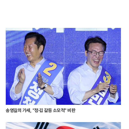
최근 달아공원은 국립공원공단과의 협력을 통해 대대적인 새 단장을 마쳤
다. 지난해 말 완료된 전망대 정비 사업은 기존의 시야 방해 요소를 제거하
고 전망 데크의 높이를 상향 조정하는 데 초점을 맞췄다. 덕분에 방문객들
은 사량도와 욕지도 등 남해의 보석 같은 섬들을 가로막는 것 없이 한눈에
담을 수 있게 됐다. 탁 트인 시야 확보로 인해 낙조의 몰입감은 한층 깊어졌
으며, 이는 곧 통영을 찾는 관광객들에게 차별화된 시각적 경험을 제공하
는 핵심 요소로 작용하고 있다.해가 완전히 수평선 아래로 몸을 숨기면 통
영의 중심부인 강구안은 또 다른 매력을 발산하기 시작한다. 낮 동안 활기
넘치던 항구는 밤이 깊어짐에 따라 화려한 빛의 옷으로 갈아입는다. 바다
위에 정박한 거북선과 판옥선은 은은한 조명을 받아 고요하면서도 위엄 있
는 호국의 자태를 뽐낸다. 과거의 역사적 상징물들이 현대적인 조명 예술
과 어우러지며 만들어내는 강구안의 밤 풍경은 통영만이 가진 독특한 서사
를 시각적으로 완성한다.강구안의 야경이 이토록 입체적으로 변모한 데는
통영시의 과감한 투자가 뒷받침되었다. 약 80억 원 규모의 야간 경관 개선
사업을 통해 강구안 일대는 빛의 예술 공간으로 거듭났다. 특히 바다를 가
로지르는 보도교인 ‘강구안 브릿지’는 이번 사업의 백미로 꼽힌다. 럭비공
을 반으로 자른 듯한 유려한 곡선미를 자랑하는 이 다리는 밤마다 무지갯
빛 조명을 내뿜으며 바다 위에 환상적인 빛의 길을 만들어낸다. 다리 위를
송영길의 가세, "정·김 갈등 소모적" 비판
거닐며 감상하는 항구의 야경은 여행자들에게 잊지 못할 낭만을 선사한다.
빛의 개선은 단순히 시각적 즐거움에 그치지 않고 지역 경제에도 활력을
불어넣고 있다. 야간 경관이 화려해지면서 강구안 주변 상권은 밤늦게까지