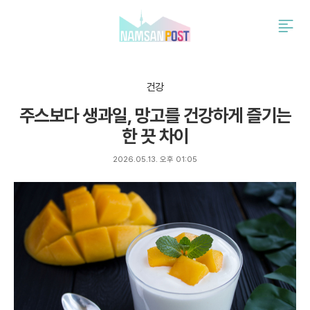
검
주
색
요
서
비
스
건강
메
주스보다 생과일, 망고를 건강하게 즐기는
뉴
펼
한 끗 차이
치
기
2026.05.13. 오후 01:05