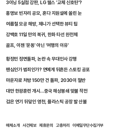
3이닝 5실점 강판, LG 웰스 '교체 신호탄'?
홍명보 빈자리 공모, 혼다 지원설에 쏠린 눈
여름철 모공 해방, 제니가 선택한 뷰티 팁
강백호 11일 만의 복귀, 한화 타선 완전체
골프, 이젠 '운동' 아닌 '여행의 이유'
황정민 정면돌파, 논란 속 무대인사 강행
팬심인가 범죄인가? 연예계 뒤흔든 스토킹 공포
마운자로 처방 150만 건 돌파, 2030이 절반
대만 한광훈련 개시…중국 해상봉쇄 맞불 작전
검은 연기 뒤덮인 영천, 플라스틱 공장 발 산불
매체소개
사건제보
제휴문의
고충처리
이메일무단수집거부