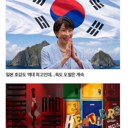
활기를 띠고 있으며, 체류형 관광객의 비중도 눈에 띄게 증가했다. 통영시
는 이러한 성과를 바탕으로 야간 관광 특화 도시로서의 브랜드를 더욱 공
고히 할 계획이다. 자연이 주는 선물인 낙조와 인간이 빚어낸 빛의 예술인
야경이 조화를 이루며 통영은 명실상부한 '빛의 도시'로 자리매김했다.달아
공원에서 시작된 붉은 감동은 강구안의 화려한 조명으로 이어지며 통영 여
행의 대미를 장식한다. 낮보다 아름다운 밤을 선사하는 통영의 변신은 올
여름 휴가객들에게 완벽한 힐링의 시간을 제공하고 있다. 붉게 물든 바다
와 무지갯빛 항구를 동시에 만끽할 수 있는 통영의 빛의 이중주는, 일상을
떠나온 이들에게 가장 화려하고도 따뜻한 위로가 되어줄 것이다.
일본 호감도 역대 최고인데…독도 도발은 계속