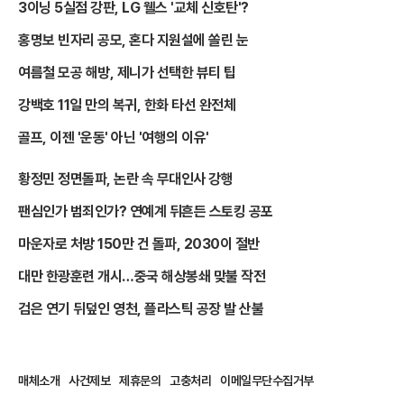
3이닝 5실점 강판, LG 웰스 '교체 신호탄'?
홍명보 빈자리 공모, 혼다 지원설에 쏠린 눈
여름철 모공 해방, 제니가 선택한 뷰티 팁
강백호 11일 만의 복귀, 한화 타선 완전체
골프, 이젠 '운동' 아닌 '여행의 이유'
황정민 정면돌파, 논란 속 무대인사 강행
팬심인가 범죄인가? 연예계 뒤흔든 스토킹 공포
마운자로 처방 150만 건 돌파, 2030이 절반
대만 한광훈련 개시…중국 해상봉쇄 맞불 작전
검은 연기 뒤덮인 영천, 플라스틱 공장 발 산불
매체소개
사건제보
제휴문의
고충처리
이메일무단수집거부