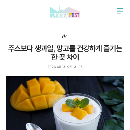
검
주
색
요
서
비
스
건강
메
주스보다 생과일, 망고를 건강하게 즐기는
뉴
펼
한 끗 차이
치
기
2026.05.13. 오후 01:05