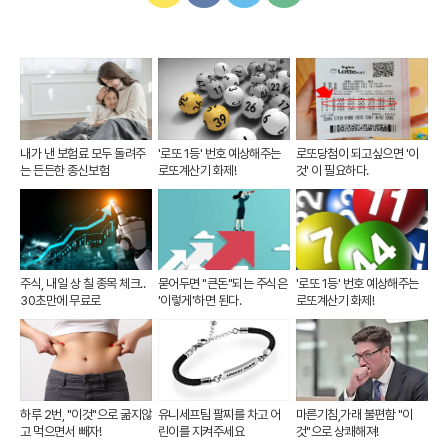
카
페
트
U
카
이
위
R
오
스
터
L
톡
북
복
사
내가 낸 보험료 모두 돌려주
'로또 1등' 번호 예상해주는
로또당첨이 되고싶으면 '이
는 든든한 종신보험
로또계산기 화제!
것' 이 필요하다.
주식, 내일 상 칠 종목 체크..
묻어두면 "큰돈"되는 주식은
'로또 1등' 번호 예상해주는
30초만에 무료로
'이렇게'하면 된다.
로또계산기 화제!
하루 2번, "이것"으로 굶지않
유니세프팀 팔찌를 차고 어
마른기침,가래 불편함 "이
고 먹으면서 빼자!
린이를 지켜주세요
것"으로 상쾌해져!