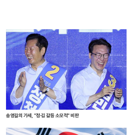
최근 달아공원은 국립공원공단과의 협력을 통해 대대적인 새 단장을 마쳤
다. 지난해 말 완료된 전망대 정비 사업은 기존의 시야 방해 요소를 제거하
고 전망 데크의 높이를 상향 조정하는 데 초점을 맞췄다. 덕분에 방문객들
은 사량도와 욕지도 등 남해의 보석 같은 섬들을 가로막는 것 없이 한눈에
담을 수 있게 됐다. 탁 트인 시야 확보로 인해 낙조의 몰입감은 한층 깊어졌
으며, 이는 곧 통영을 찾는 관광객들에게 차별화된 시각적 경험을 제공하
는 핵심 요소로 작용하고 있다.해가 완전히 수평선 아래로 몸을 숨기면 통
영의 중심부인 강구안은 또 다른 매력을 발산하기 시작한다. 낮 동안 활기
넘치던 항구는 밤이 깊어짐에 따라 화려한 빛의 옷으로 갈아입는다. 바다
위에 정박한 거북선과 판옥선은 은은한 조명을 받아 고요하면서도 위엄 있
는 호국의 자태를 뽐낸다. 과거의 역사적 상징물들이 현대적인 조명 예술
과 어우러지며 만들어내는 강구안의 밤 풍경은 통영만이 가진 독특한 서사
를 시각적으로 완성한다.강구안의 야경이 이토록 입체적으로 변모한 데는
통영시의 과감한 투자가 뒷받침되었다. 약 80억 원 규모의 야간 경관 개선
사업을 통해 강구안 일대는 빛의 예술 공간으로 거듭났다. 특히 바다를 가
로지르는 보도교인 ‘강구안 브릿지’는 이번 사업의 백미로 꼽힌다. 럭비공
을 반으로 자른 듯한 유려한 곡선미를 자랑하는 이 다리는 밤마다 무지갯
빛 조명을 내뿜으며 바다 위에 환상적인 빛의 길을 만들어낸다. 다리 위를
송영길의 가세, "정·김 갈등 소모적" 비판
거닐며 감상하는 항구의 야경은 여행자들에게 잊지 못할 낭만을 선사한다.
빛의 개선은 단순히 시각적 즐거움에 그치지 않고 지역 경제에도 활력을
불어넣고 있다. 야간 경관이 화려해지면서 강구안 주변 상권은 밤늦게까지