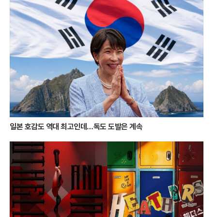
활기를 띠고 있으며, 체류형 관광객의 비중도 눈에 띄게 증가했다. 통영시
는 이러한 성과를 바탕으로 야간 관광 특화 도시로서의 브랜드를 더욱 공
고히 할 계획이다. 자연이 주는 선물인 낙조와 인간이 빚어낸 빛의 예술인
야경이 조화를 이루며 통영은 명실상부한 '빛의 도시'로 자리매김했다.달아
공원에서 시작된 붉은 감동은 강구안의 화려한 조명으로 이어지며 통영 여
행의 대미를 장식한다. 낮보다 아름다운 밤을 선사하는 통영의 변신은 올
여름 휴가객들에게 완벽한 힐링의 시간을 제공하고 있다. 붉게 물든 바다
와 무지갯빛 항구를 동시에 만끽할 수 있는 통영의 빛의 이중주는, 일상을
떠나온 이들에게 가장 화려하고도 따뜻한 위로가 되어줄 것이다.
일본 호감도 역대 최고인데…독도 도발은 계속