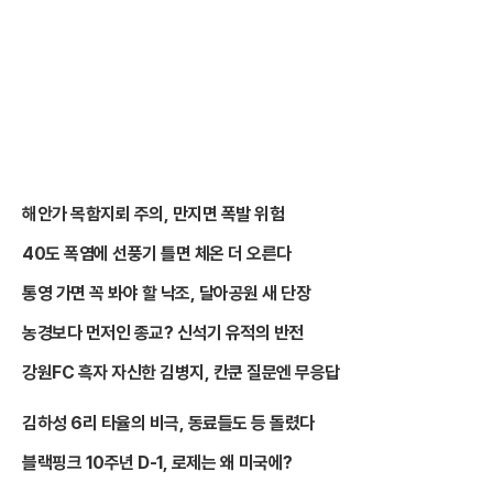
해안가 목함지뢰 주의, 만지면 폭발 위험
40도 폭염에 선풍기 틀면 체온 더 오른다
통영 가면 꼭 봐야 할 낙조, 달아공원 새 단장
농경보다 먼저인 종교? 신석기 유적의 반전
강원FC 흑자 자신한 김병지, 칸쿤 질문엔 무응답
김하성 6리 타율의 비극, 동료들도 등 돌렸다
블랙핑크 10주년 D-1, 로제는 왜 미국에?