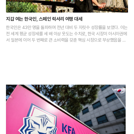
지갑 여는 한국인, 스페인 럭셔리 여행 대세
한국인은 43만 명을 돌파하며 전년 대비 두 자릿수 성장률을 보였다. 이는
전 세계 평균 성장세를 세 배 이상 웃도는 수치로, 한국 시장이 아시아권에
서 일본에 이어 두 번째로 큰 소비력을 갖춘 핵심 시장으로 부상했음을 입
증한다. 단순 방문객 수의 증가보다 주목할 점은 여행의 질적 변화로, 1인
당 하루 평균 지출액이 전년보다 17% 이상 급등하며 럭셔리 여행지로의
체질 개선이 뚜렷해지는 양상이다.이러한 열풍의 중심에는 2026년 세계
건축 수도로 선정된 바르셀로나가 자리하고 있다. 올해는 천재 건축가 안
토니 가우디의 서거 100주기를 맞이함과 동시에, 착공 144년 만에 사그라
다 파밀리아 성당의 예수 그리스도 탑이 완공된 역사적인 시점이다. 세계
에서 가장 높은 교회 건축물이라는 상징성을 확보한 바르셀로나는 연말까
지 1,500여 개의 문화 행사를 이어가며 전 세계 여행객들을 불러모으고 있
다. 국내 항공사들 역시 인천과 바르셀로나를 잇는 직항 노선을 강화하며
늘어나는 장거리 여행 수요에 적극적으로 대응하는 추세다.여행객들의 동
선은 바르셀로나를 넘어 안달루시아 지방과 마드리드로 정교하게 확장되
고 있다. 이슬람 문화의 정수로 불리는 그라나다의 알함브라 궁전은 엄격
한 입장 제한에도 불구하고 수개월 전부터 예약이 매진될 만큼 인기가 높
다. 세계 최대 규모의 고딕 양식을 자랑하는 세비야 대성당과 콜럼버스의