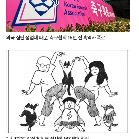
흔적을 간직한 역사적 명소들은 6박 이상의 장기 체류형 여행을 이끄는 핵
심 요소다. 최근에는 스페인과 인접한 포르투갈을 연계한 일정도 각광받고
있는데, 리스본 직항 노선 개설 이후 한국인 숙박객이 코로나19 이전 수준
을 상회하며 폭발적인 성장세를 기록 중이다.개별 여행의 번거로움을 해결
하기 위해 현지 전문 가이드 투어와 전용 차량 서비스를 결합한 맞춤형 상
품도 진화하고 있다. 예약이 까다로운 주요 궁전의 입장권을 사전에 확보
외국 심판 성접대 파문, 축구협회 15년 전 흑역사 폭로
하고, 도시 간 이동 시 동선을 최적화한 기차역 인근 숙소를 배치해 여행의
효율을 극대화하는 방식이다. 바르셀로나 근교의 타라고나나 시체스 같은
숨은 명소를 단독 차량으로 둘러보는 프리미엄 투어는 신혼부부와 소규모
가족 단위 여행객들에게 높은 만족도를 얻고 있다. 이는 단순 패키지 여행
에서 벗어나 개인의 취향과 편의를 동시에 충족하려는 시장의 요구가 반영
된 결과다.여행 비용의 변동성을 줄이려는 실속형 접근도 눈에 띈다. 최근
유로화 환율이 1,700원대를 넘나드는 불안정한 흐름을 보이면서, 계약 시
점의 환율을 고정 적용하는 프로모션이 여행객들의 큰 호응을 얻고 있다.
환율 급등에 따른 추가 비용 부담을 없앤 고정 환율제는 장기 예약이 필수
적인 유럽 여행에서 강력한 유인책으로 작용한다. 동유럽의 프라하나 비엔
나, 이탈리아의 주요 도시를 연결하는 열차 1등석 이용권 등 고품격 서비스
를 포함한 구성은 고물가 시대에도 럭셔리 여행 수요가 꺾이지 않는 배경
이 되고 있다.한편 유럽 여행을 계획 중인 이들이 반드시 숙지해야 할 제도
적 변화도 생겼다. 유럽연합이 솅겐 지역 국경에서 지문과 얼굴 정보를 등
록하는 출입국 시스템(EES)을 전면 시행함에 따라 공항 검역 및 통과 절차
가 이전보다 까다로워졌다. 한국 여권 소지자 역시 예외 없이 적용 대상에
"너 T야?" 감정 체험형 전시에 MZ세대 열광