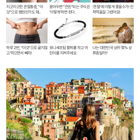
지긋지긋한 관절통증, "이
묻어두면 "큰돈"되는 주식은
'관절'에 이렇게 좋을수가! 진
것"으로 병원안가도 돼..
'이렇게'하면 된다.
작먹을걸 그랬어요!
하루 2번, "이것"으로 굶지않
유니세프팀 팔찌를 차고 어
나는 대한민국 상위 몇% 상
고 먹으면서 빼자!
린이를 지켜주세요
류층일까?