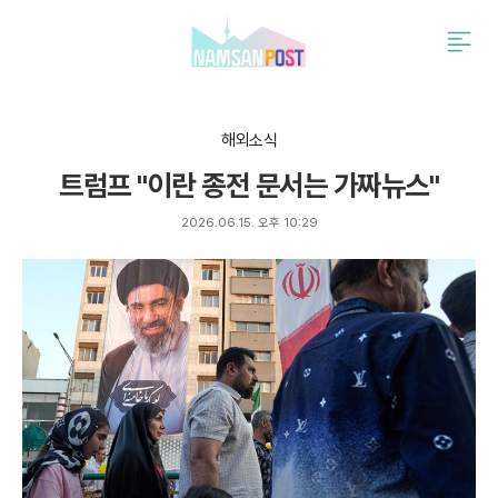
검
주
색
요
서
비
스
해외소식
메
트럼프 "이란 종전 문서는 가짜뉴스"
뉴
펼
치
2026.06.15. 오후 10:29
기