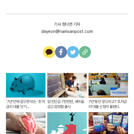
기사 정다연 기자
dayeon@namsanpost.com
카
페
트
U
카
이
위
R
오
스
터
L
톡
북
복
사
'7년'안에 갚으면 되는 '초'저
암 진단금 7천만원, 새마을
7년'동안 갚으라고? '초저금
금리 대출 인기...
금고 암보험 출시
리'대출 신청자 몰렸다.