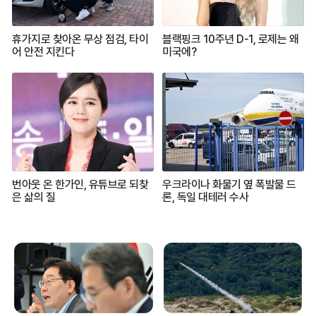
휴가지로 찾아온 무상 점검, 타이
블랙핑크 10주년 D-1, 로제는 왜
어 안전 지킨다
미국에?
번아웃 온 한가인, 유튜브로 되찾
우크라이나 화물기 옆 폭발물 드
은 삶의 질
론, 독일 대테러 수사