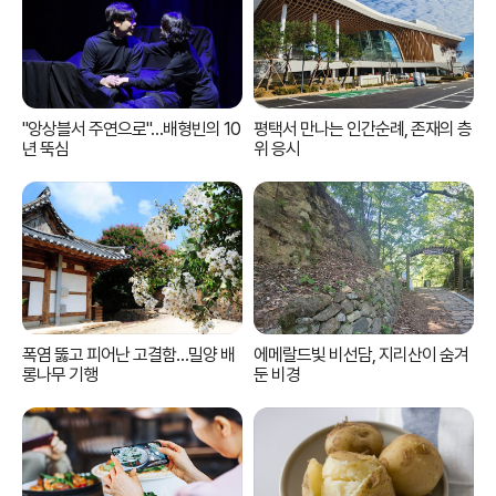
"앙상블서 주연으로"…배형빈의 10
평택서 만나는 인간순례, 존재의 층
년 뚝심
위 응시
폭염 뚫고 피어난 고결함…밀양 배
에메랄드빛 비선담, 지리산이 숨겨
롱나무 기행
둔 비경