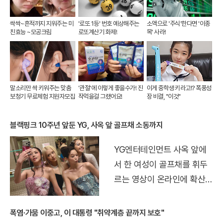
싹싹~흔적까지 지워주는 미
'로또 1등' 번호 예상해주는
소액으로 '주식'한다면 '이종
친효능 ~모공크림
로또계산기 화제!
목' 사라!
말소리만 싹 키워주는 맞춤
'관절'에 이렇게 좋을수가! 진
이게 중학생 키라고!? 폭풍성
보청기 무료체험 지원자모집
작먹을걸 그랬어요!
장 비결, "이것"
블랙핑크 10주년 앞둔 YG, 사옥 앞 골프채 소동까지
YG엔터테인먼트 사옥 앞에
서 한 여성이 골프채를 휘두
르는 영상이 온라인에 확산
되면서 논란이 커지고 있다.
블랙핑크 데뷔 10주년 기념
폭염·가뭄 이중고, 이 대통령 "취약계층 끝까지 보호"