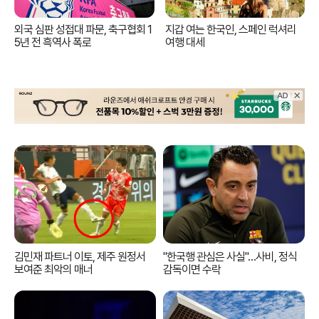
외국 심판 성접대 파문, 축구협회 1
지갑 여는 한국인, 스페인 럭셔리
5년 전 흑역사 폭로
여행 대세
김민재 파트너 이토, 제주 원정서
"한국행 관심은 사실"…사비, 정식
보여준 최악의 매너
감독이면 수락