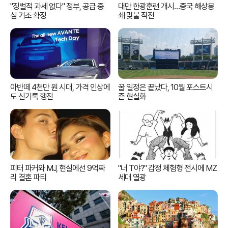
"징벌적 과세 없다" 정부, 공급 중
대만 한광훈련 개시…중국 해상봉
심 기조 확정
쇄 맞불 작전
아반떼 4천만 원 시대, 가격 인상에
꿀 일정은 끝났다, 10월 포스트시
도 신기록 행진
즌 현실화
피터 파커와 MJ, 현실에선 9억짜
"너 T야?" 감정 체험형 전시에 MZ
리 결혼 파티
세대 열광