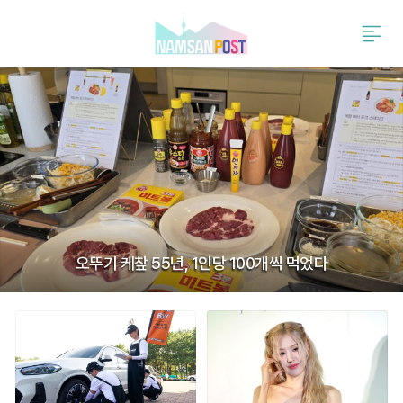
검
주
색
요
서
비
스
메
뉴
펼
치
기
오뚜기 케챂 55년, 1인당 100개씩 먹었다