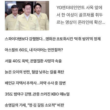
행사를 앞둔 시점에 벌어진
YG엔터테인먼트 사옥 앞에
일이라 팬들 사이의 ..
서 한 여성이 골프채를 휘두
르는 영상이 온라인에 확산
되면서 논란이 커지고 있다.
블랙핑크 데뷔 10주년 기념
스파이더맨보다 강렬했다…영화관 초토화시킨 ‘악취 방귀’의 정체
행사를 앞둔 시점에 벌어진
아스팔트 60도, 내 타이어는 안전할까?
일이라 팬들 사이의 ..
서울 40도 육박, 온열질환 사망자 속출
늙은 오이의 반전, 혈압 낮추는 칼륨 폭탄
배인규 자택서 추락사…마약 수사 중 참변
35도 밤야구 강행..관중 쓰러진 KBO 매뉴얼
송영길의 가세, "정·김 갈등 소모적" 비판