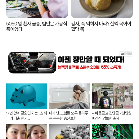
5060 암 환자 급증, 범인은 가공식
감자, 푹 익히지 마라? 살짝 볶아야
품이었다
혈당 뚝
'7년'안에 갚으면 되는 '초'저
내가 낸 보험료 모두 돌려주
새마을금고 진단금 7천만원
금리 대출 인기...
는 든든한 종신보험
비갱신 암보험 출시